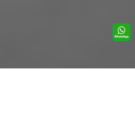
關於
Omega農作
我們的
更高的
出口和
ōmekanz™
物專家
技術
標準
分銷