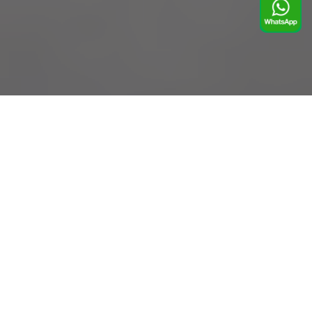
关于
Omega作物
我们的
更高的
出口和
ōmekanz™
专家
技术
标准
分销