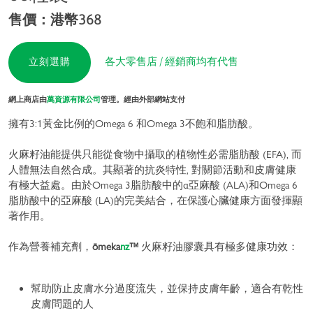
售價：港幣368
各大零售店 / 經銷商均有代售
立刻選購
網上商店由
萬資源有限公司
管理。經由外部網站支付
擁有3:1黃金比例的Omega 6 和Omega 3不飽和脂肪酸。
火麻籽油能提供只能從食物中攝取的植物性必需脂肪酸 (EFA), 而
人體無法自然合成。其顯著的抗炎特性, 對關節活動和皮膚健康
有極大益處。由於Omega 3脂肪酸中的α亞麻酸 (ALA)和Omega 6
脂肪酸中的亞麻酸 (LA)的完美結合，在保護心臟健康方面發揮顯
著作用。
作為營養補充劑，
ōmeka
nz
™
火麻籽油膠囊具有極多健康功效：
幫助防止皮膚水分過度流失，並保持皮膚年齡，適合有乾性
皮膚問題的人