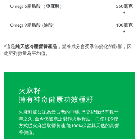
Omega 6脂肪酸（亞麻酸）
560毫克
*
Omega 9脂肪酸 (油酸)
100毫克
*
*這是
純天然冷壓營養產品
，營養成分會受季節變化的影響，因
此所列數量為平均值。
火麻籽—
擁有神奇健康功效種籽
火麻籽被公認為最古老的中藥, 歷史紀錄已有數千
年之久, 至今仍被廣泛製作火麻籽油。而使用冷壓
方式從火麻提取營養油,能100%保留其天然的高營
養價值。