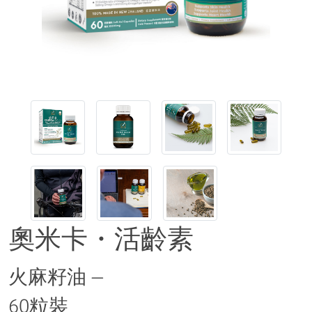
奧米卡・活齡素
火麻籽油 —
60粒裝