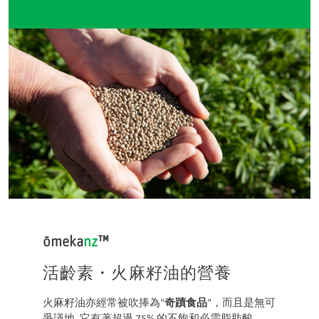
ōmeka
nz
™
活齡素・火麻籽油的營養
火麻籽油亦經常被吹捧為“
奇蹟食品
”，而且是無可