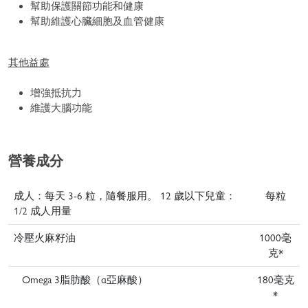
幫助保護關節功能和健康
幫助維護心臟細胞及血管健康
其他益處
增強抵抗力
維護大腦功能
營養成分
成人：每天 3-6 粒，隨餐服用。 12 歲以下兒童：
每粒
1/2 成人用量
冷壓火麻籽油
1000毫
克*
Omega 3脂肪酸（α亞麻酸）
180毫克
*