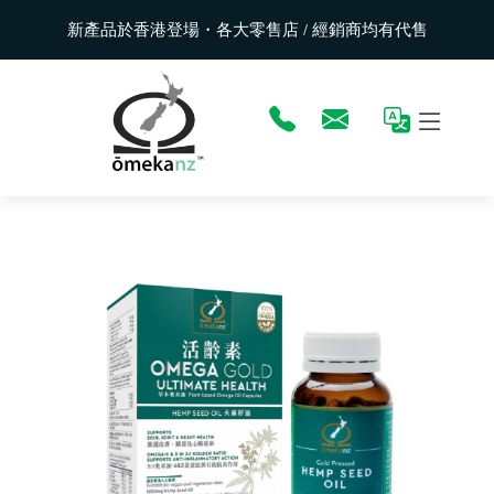
新產品於香港登場・各大零售店 / 經銷商均有代售