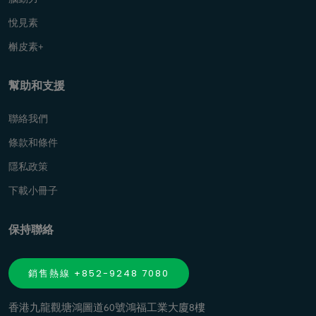
悅見素
槲皮素+
幫助和支援
聯絡我們
條款和條件
隱私政策
下載小冊子
保持聯絡
銷售熱線 +852-9248 7080
香港九龍觀塘鴻圖道60號鴻福工業大廈8樓