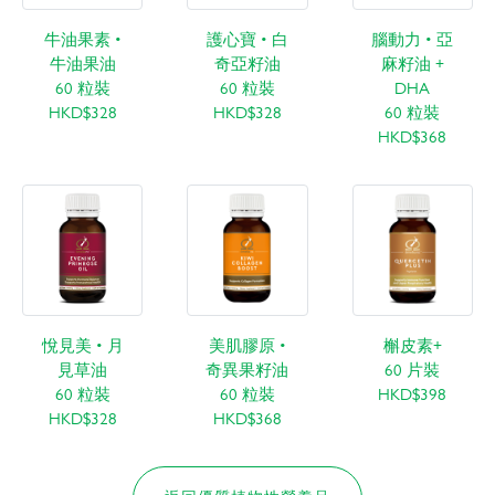
牛油果素 •
護心寶 • 白
腦動力 • 亞
牛油果油
奇亞籽油
麻籽油 +
60 粒裝
60 粒裝
DHA
HKD$328
HKD$328
60 粒裝
HKD$368
悅見美 • 月
美肌膠原 •
槲皮素+
見草油
奇異果籽油
60 片裝
60 粒裝
60 粒裝
HKD$398
HKD$328
HKD$368