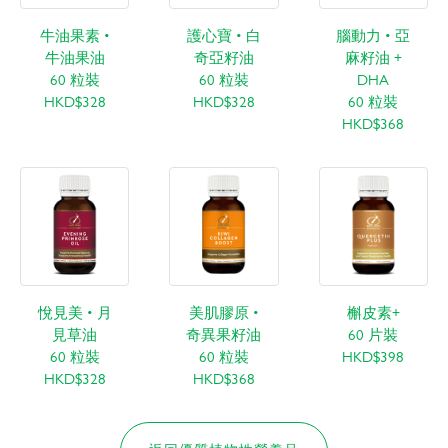
牛油果素 •
護心寶 • 白
腦動力 • 亞
牛油果油
奇亞籽油
麻籽油 +
60 粒裝
60 粒裝
DHA
HKD$328
HKD$328
60 粒裝
HKD$368
悅見美 • 月
美肌膠原 •
槲皮素+
見草油
奇異果籽油
60 片裝
60 粒裝
60 粒裝
HKD$398
HKD$328
HKD$368