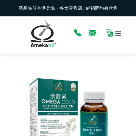
新產品於香港登場・各大零售店 / 經銷商均有代售