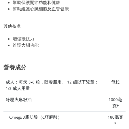
幫助保護關節功能和健康
幫助維護心臟細胞及血管健康
其他益處
增強抵抗力
維護大腦功能
營養成分
成人：每天 3-6 粒，隨餐服用。 12 歲以下兒童：
每粒
1/2 成人用量
冷壓火麻籽油
1000毫
克*
Omega 3脂肪酸（α亞麻酸）
180毫克
*