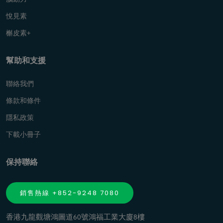
悅見素
槲皮素+
幫助和支援
聯絡我們
條款和條件
隱私政策
下載小冊子
保持聯絡
銷售熱線 +852-9248 7080
香港九龍觀塘鴻圖道60號鴻福工業大廈8樓