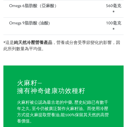
Omega 6脂肪酸（亞麻酸）
560毫克
*
Omega 9脂肪酸 (油酸)
100毫克
*
*這是
純天然冷壓營養產品
，營養成分會受季節變化的影響，因
此所列數量為平均值。
火麻籽—
擁有神奇健康功效種籽
火麻籽被公認為最古老的中藥, 歷史紀錄已有數千
年之久, 至今仍被廣泛製作火麻籽油。而使用冷壓
方式從火麻提取營養油,能100%保留其天然的高營
養價值。