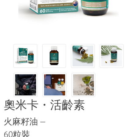
奧米卡・活齡素
火麻籽油 —
60粒裝