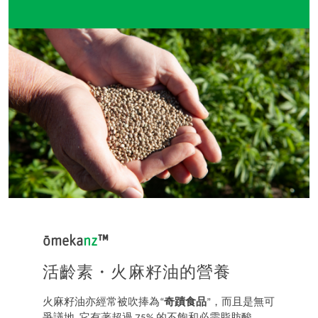
ōmeka
nz
™
活齡素・火麻籽油的營養
火麻籽油亦經常被吹捧為“
奇蹟食品
”，而且是無可