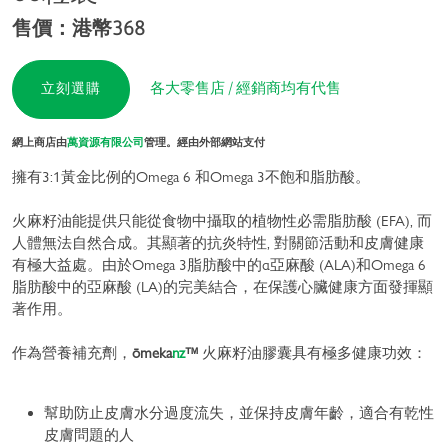
售價：港幣368
各大零售店 / 經銷商均有代售
立刻選購
網上商店由
萬資源有限公司
管理。經由外部網站支付
擁有3:1黃金比例的Omega 6 和Omega 3不飽和脂肪酸。
火麻籽油能提供只能從食物中攝取的植物性必需脂肪酸 (EFA), 而
人體無法自然合成。其顯著的抗炎特性, 對關節活動和皮膚健康
有極大益處。由於Omega 3脂肪酸中的α亞麻酸 (ALA)和Omega 6
脂肪酸中的亞麻酸 (LA)的完美結合，在保護心臟健康方面發揮顯
著作用。
作為營養補充劑，
ōmeka
nz
™
火麻籽油膠囊具有極多健康功效：
幫助防止皮膚水分過度流失，並保持皮膚年齡，適合有乾性
皮膚問題的人