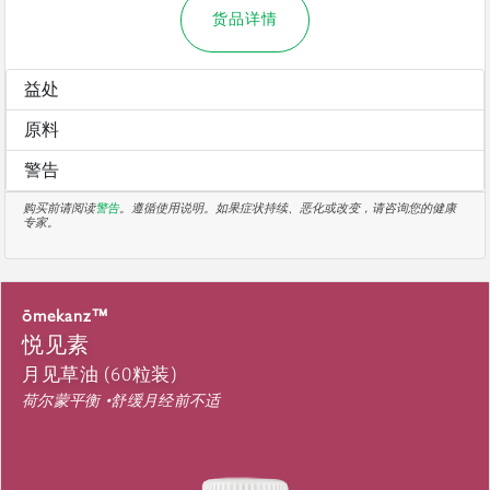
货品详情
益处
原料
警告
购买前请阅读
警告
。遵循使用说明。如果症状持续、恶化或改变，请咨询您的健康
专家。
ōmekanz™
悦见素
月见草油 (60粒装)
荷尔蒙平衡 •舒缓月经前不适