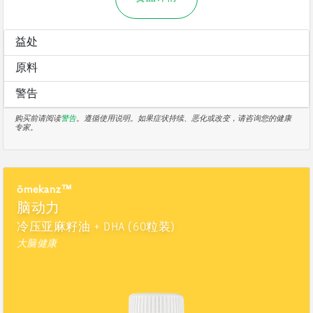
益处
原料
警告
购买前请阅读
警告
。遵循使用说明。如果症状持续、恶化或改变，请咨询您的健康
专家。
ōmekanz™
脑动力
冷压亚麻籽油 + DHA (60粒装)
大脑健康