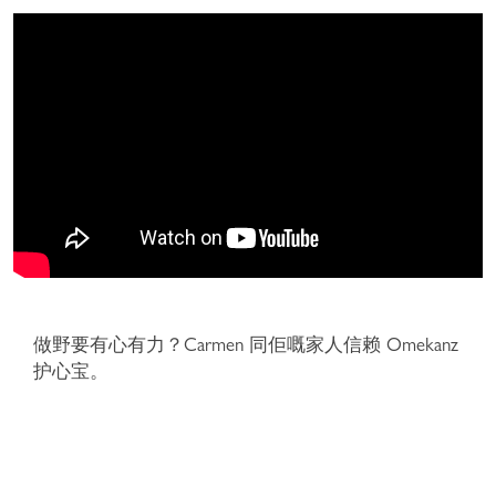
做野要有心有力？Carmen 同佢嘅家人信赖 Omekanz
护心宝。