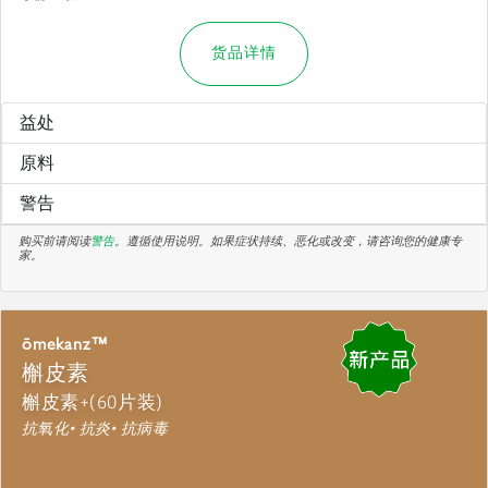
货品详情
益处
原料
警告
购买前请阅读
警告
。遵循使用说明。如果症状持续、恶化或改变，请咨询您的健康专
家。
ōmekanz™
槲皮素
槲皮素+(60片装)
抗氧化• 抗炎• 抗病毒