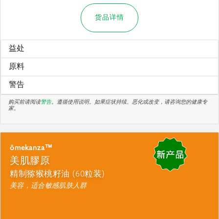
货品详情
益处
原料
警告
购买前请阅读
警告
。遵循使用说明。如果症状持续、恶化或改变，请咨询您的健康专
家。
ōmekanza™
美肌膠原
精制猕猴桃籽油 (60粒装)
美容，适合敏感肌肤人群