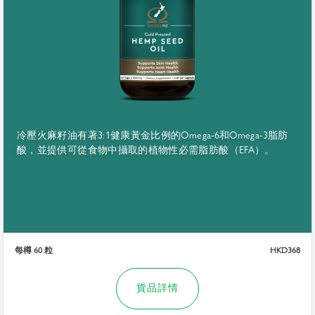
冷壓火麻籽油有著3:1健康黃金比例的Omega-6和Omega-3脂肪
酸，並提供可從食物中攝取的植物性必需脂肪酸（EFA）。
每樽 60 粒
HKD368
貨品詳情