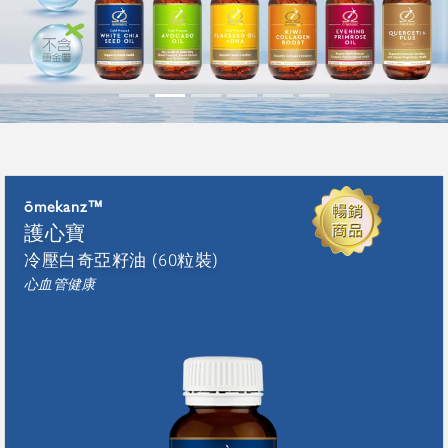
ōmekanz™
護心寶
冷壓白奇亞籽油 (60粒裝)
心血管健康