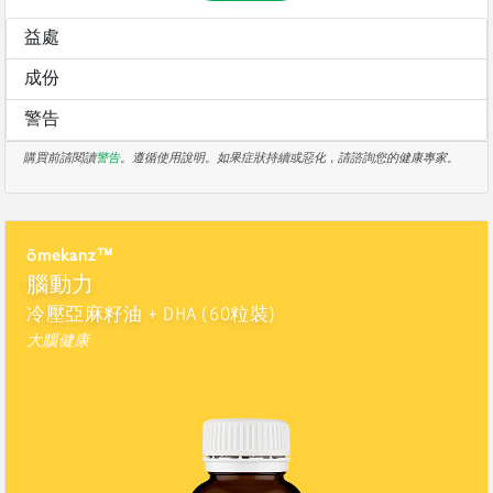
益處
成份
警告
購買前請閱讀
警告
。遵循使用說明。如果症狀持續或惡化，請諮詢您的健康專家。
ōmekanz™
腦動力
冷壓亞麻籽油 + DHA (60粒裝)
大腦健康