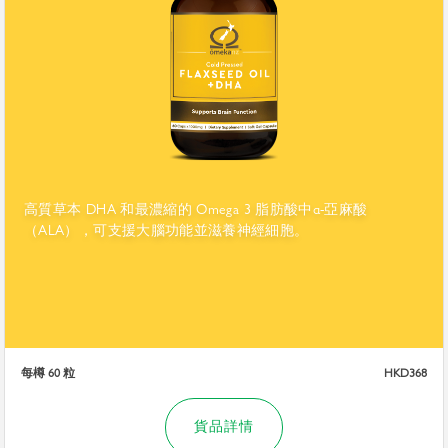
高質草本 DHA 和最濃縮的 Omega 3 脂肪酸中α-亞麻酸
（ALA），可支援大腦功能並滋養神經細胞。
每樽 60 粒
HKD368
貨品詳情