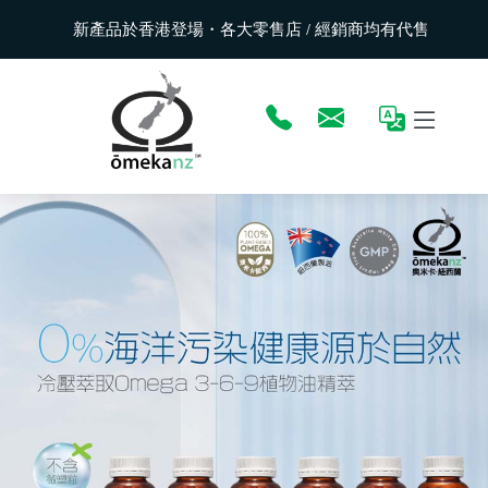
新產品於香港登場・各大零售店 / 經銷商均有代售